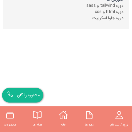
دوره tailwind و sass
دوره html و css
دوره جاوا اسکریپت
مشاوره رایگان
ورود / ثبت نام
دوره ها
خانه
مقاله ها
محصولات