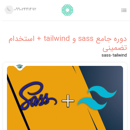
09902441472
دوره جامع sass و tailwind + استخدام
تضمینی
sass-tailwind