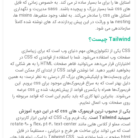
استایل ها را برای ما بسیار ساده تر می کند. به خصوص زمانی که فایل
های css شما بسیار بزرگ و پیچیده باشند. sass مدیریت و نگهداری
استایل های css را ساده‌تر می‌کند. به لطف وجود متغیرها، mixins ها،
nesting ها و وراثت در این پیش پردازنده، کد های نوشته شده کاملاً
سازماندهی می شود.
Tailwind چیست؟
CSS یکی از تکنولوژی‌های مهم دنیای وب است که برای زیبا‌سازی
صفحات وب استفاده می‌شود. شما با استفاده از قواعدی که CSS در
اختیارتان قرار می‌دهد می‌توانید ظاهر صفحات‌ HTML را به هر شکلی که
بخواهید تغییر دهید. اما نوشتن قواعد CSS از ابتدای کار ممکن است
برای وبسایت‌ها و اپلیکیشن‌های بزرگ کار درستی به نظر نرسد؛ به همین
دلیل بهتر است که به سراغ فریمورک‌های موجود برای css برویم. این
فریمورک‌ها همراه با یکسری قواعد از پیش‌تعریف شده ی css عرضه
می‌شوند. بنابراین تنها کاری که باید بکنیم این است که قواعد مربوطه را
روی صفحات وب اعمال نماییم.
یکی از محبوب ترین فریمورک های css که در این دوره آموزش
میبینید Tailwind است.
یک فریم ورک CSS که اولین ابزار کاربردی
است، مملو از کلاس هایی مانند flex، pt-4، text-center و rotate-90
است که می تواند برای ساخت هر طرح و دیزاینی ، مستقیماً در فایل
html صفحه ی شما ساخته شود. Tailwind CSS با اسکن تمام فایل‌های