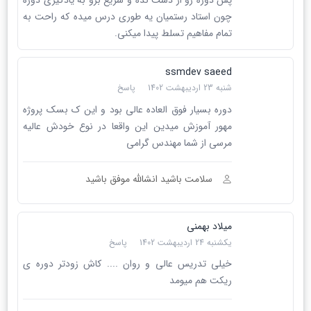
پس دوره رو از دست نده و سریع برو به یادگیری دوره
چون استاد رستمیان یه طوری درس میده که راحت به
تمام مفاهیم تسلط پیدا میکنی.
ssmdev saeed
شنبه 23 اردیبهشت 1402
پاسخ
دوره بسیار فوق العاده عالی بود و این ک بسک پروژه
مهور آموزش میدین این واقعا در نوع خودش عالیه
مرسی از شما مهندس گرامی
سلامت باشید انشالله موفق باشید
میلاد بهمنی
یکشنبه 24 اردیبهشت 1402
پاسخ
خیلی تدریس عالی و روان .... کاش زودتر دوره ی
ریکت هم میومد