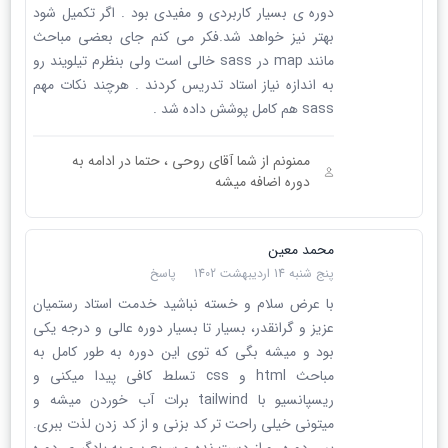
دوره ی بسیار کاربردی و مفیدی بود . اگر تکمیل شود
بهتر نیز خواهد شد.فکر می کنم جای بعضی مباحث
مانند map در sass خالی است ولی بنظرم تیلویند رو
به اندازه نیاز استاد تدریس کردند . هرچند نکات مهم
sass هم کامل پوشش داده شد .
ممنونم از شما آقای روحی ، حتما در ادامه به
دوره اضافه میشه
محمد معین
پنج شنبه 14 اردیبهشت 1402
پاسخ
با عرض سلام و خسته نباشید خدمت استاد رستمیان
عزیز و گرانقدر، بسیار تا بسیار دوره عالی و درجه یکی
بود و میشه بگی که توی این دوره به طور کامل به
مباحث html و css تسلط کافی پیدا میکنی و
ریسپانسیو با tailwind برات آب خوردن میشه و
میتونی خیلی راحت تر کد بزنی و از کد زدن لذت ببری.